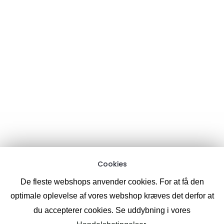
Kontakt formular:
her
E-mail:
Support chat:
Information
Om CoolPixel.me
Handelsbetingelser
Cookies
Privatlivspolitik
Cookies
Like & følg os på Facebook
(samt se billeder & videoer)
De fleste webshops anvender cookies. For at få den
optimale oplevelse af vores webshop kræves det derfor at
du accepterer cookies. Se uddybning i vores