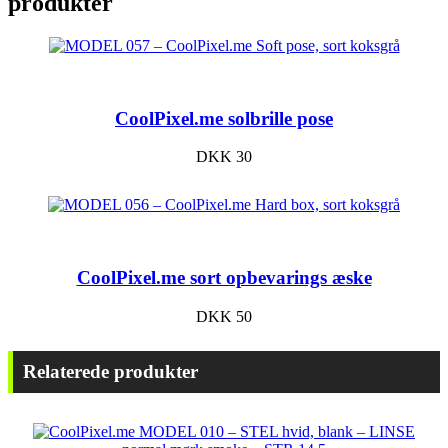
produkter
CoolPixel.me solbrille pose
DKK
30
CoolPixel.me sort opbevarings æske
DKK
50
Relaterede produkter