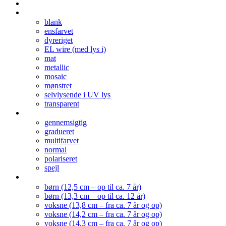
Forside
Stel typer
blank
ensfarvet
dyreriget
EL wire (med lys i)
mat
metallic
mosaic
mønstret
selvlysende i UV lys
transparent
Linse typer
gennemsigtig
gradueret
multifarvet
normal
polariseret
spejl
STØRRELSER
børn (12,5 cm – op til ca. 7 år)
børn (13,3 cm – op til ca. 12 år)
voksne (13,8 cm – fra ca. 7 år og op)
voksne (14,2 cm – fra ca. 7 år og op)
voksne (14,3 cm – fra ca. 7 år og op)