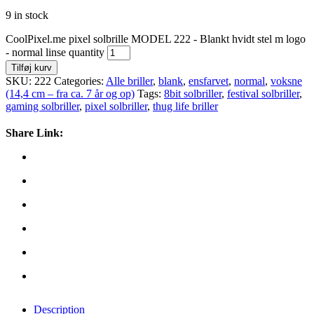
9 in stock
CoolPixel.me pixel solbrille MODEL 222 - Blankt hvidt stel m logo
- normal linse quantity
Tilføj kurv
SKU:
222
Categories:
Alle briller
,
blank
,
ensfarvet
,
normal
,
voksne
(14,4 cm – fra ca. 7 år og op)
Tags:
8bit solbriller
,
festival solbriller
,
gaming solbriller
,
pixel solbriller
,
thug life briller
Share Link:
Description