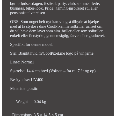
børne-fødselsdagen, festival, party, club, sommer, ferie,
business, biker-look, Pride, gaming-inspireret stil eller
pensionist tilværelsen.
OBS: Som noget helt nyt kan vi også tilbyde at hjælpe
med at få styrke i dine CoolPixel.me solbriller uanset om
du vil have dem lavet som alm. briller eller som solbriller,
enkelt eller flerstyrke, gennemsigtig, farvet eller gradueret.
Specifikt for denne model:
Stel: Blankt hvid m/CoolPixel.me logo på vingerne
Linse: Normal
Størrelse: 14,4 cm bred (Voksen – fra ca. 7 år og op)
Beskyttelse: UV400
Materiale: plastic
Weight
0.04 kg
Dimensions
3.5 × 14.5 × 5 cm