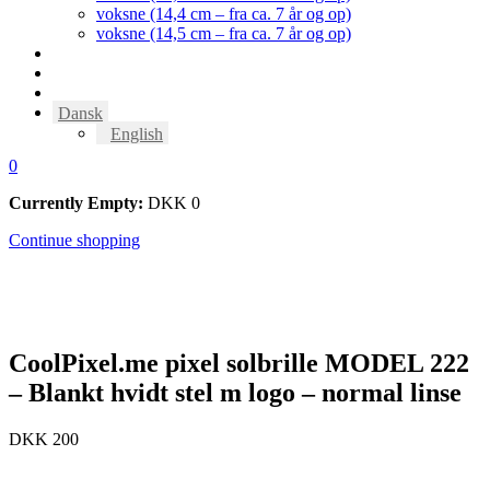
voksne (14,4 cm – fra ca. 7 år og op)
voksne (14,5 cm – fra ca. 7 år og op)
Tilbehør
OM
kontakt os
Dansk
English
0
Currently Empty:
DKK
0
Continue shopping
CoolPixel.me pixel solbrille MODEL 222
– Blankt hvidt stel m logo – normal linse
DKK
200