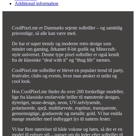
Additional information
CoolPixel.me er Danmarks sejeste solbriller – og samtidig
prisvenlige, så alle kan være med.
De har et super trendy og moderne retro design som
minder om gaming, firkantet 8-bit grafik og Minecraft-
style universet. Denne type pixel solbriller er også kendt
fra de klassiske “deal with it” og “thug life” memes.
CoolPixel.me solbriller er blevet en populær trend til party,
festivaler, clubs og events, hvor man ønsker et unikt og
cool look.
Hos CoolPixel.me finder du over 200 forskellige modeller,
lige fra klassiske ensfarvede briller til mønstrede designs,
dyreriget, stone-design, neon, UV-selvlysende,
polariserede, spejl, multifarvede, regnbue, transparente,
gennemsigtige, graduerede og metallic gold. Vi har endda
mange modeller med indbygget lys til nattens fester.
Vi har flere størrelser til både voksne og børn, så der er en
model til enhver stil – uanset om du leder efter solbriller til