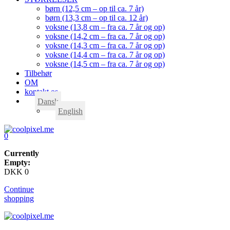
børn (12,5 cm – op til ca. 7 år)
børn (13,3 cm – op til ca. 12 år)
voksne (13,8 cm – fra ca. 7 år og op)
voksne (14,2 cm – fra ca. 7 år og op)
voksne (14,3 cm – fra ca. 7 år og op)
voksne (14,4 cm – fra ca. 7 år og op)
voksne (14,5 cm – fra ca. 7 år og op)
Tilbehør
OM
kontakt os
Dansk
English
0
Currently
Empty:
DKK
0
Continue
shopping