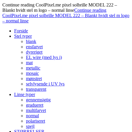
Continue reading
CoolPixel.me pixel solbrille MODEL 222 –
Blankt hvidt stel m logo – normal linse
Continue reading
CoolPixel.me pixel solbrille MODEL 222 – Blankt hvidt stel m logo
– normal linse
Forside
Stel typer
blank
ensfarvet
dyreriget
EL wire (med lys i)
mat
metallic
mosaic
mønstret
selvlysende i UV lys
transparent
Linse typer
gennemsigtig
gradueret
multifarvet
normal
polariseret
spejl
STØRRELSER