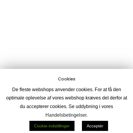
Support chat:
Information
Om CoolPixel.me
Handelsbetingelser
Cookies
Privatlivspolitik
Cookies
Like & følg os på Facebook
(samt se billeder & videoer)
De fleste webshops anvender cookies. For at få den
optimale oplevelse af vores webshop kræves det derfor at
du accepterer cookies. Se uddybning i vores
Handelsbetingelser
.
© Copyright 2019 -
2026
CoolPixel.me
Cookie-indstillinger
Acceptér